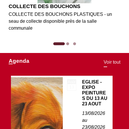
COLLECTE DES BOUCHONS
COLLECTE DES BOUCHONS PLASTIQUES - un
seau de collecte disponible près de la salle
communale
Agenda
Voir tout
EGLISE -
Août
A
13
EXPO
PEINTURE
S DU 13 AU
23 AOUT
13/08/2026
au
23/08/2026