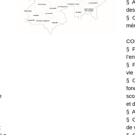
§ A
des
§ C
.
mén
CO
§ P
l’e
§ P
vie
§ C
fon
e
sco
et 
§ A
§ C
t
de 