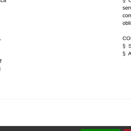
 La
§ C
ser
com
obl
1
CO
§ S
§ A
f
c