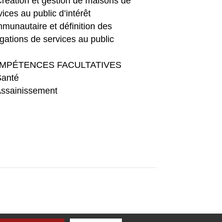
réation et gestion de maisons de
vices au public d’intérêt
munautaire et définition des
igations de services au public
MPÉTENCES FACULTATIVES
anté
ssainissement