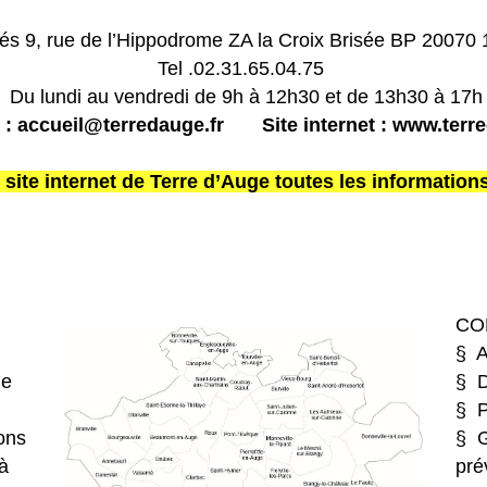
ués 9, rue de l’Hippodrome ZA la Croix Brisée BP 20070
Tel .02.31.65.04.75
Du lundi au vendredi de 9h à 12h30 et de 13h30 à 17h
l : accueil@terredauge.fr Site internet : www.terre
te internet de Terre d’Auge toutes les informations 
CO
§ A
ne
§ D
§ P
ons
§ G
à
pré