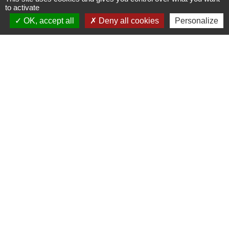
to activate
OK, accept all
Deny all cookies
Personalize
Contacts
Commune de Glanville
404 route de Bourgeauville
14950 Glanville - FRANCE
+33 2 31 64 16 63
Contactez-nous
Liens utiles