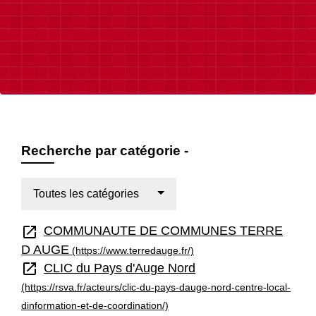
Recherche par catégorie -
Toutes les catégories
open_in_new
COMMUNAUTE DE COMMUNES TERRE
D AUGE
(https://www.terredauge.fr/)
open_in_new
CLIC du Pays d'Auge Nord
(https://rsva.fr/acteurs/clic-du-pays-dauge-nord-centre-local-
dinformation-et-de-coordination/)