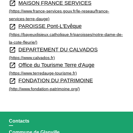
open_in_new
MAISON FRANCE SERVICES
(https://www.france-services.gouv.fr/le-reseau/france-
services-terre-dauge)
open_in_new
PAROISSE Pont-L'Evêque
(https://bayeuxlisieux.catholique.fr/paroisses/notre-dame-de-
la-cote-fleurie/)
open_in_new
DEPARTEMENT DU CALVADOS
(https://www.calvados.fr)
open_in_new
Office du Tourisme Terre d'Auge
(https://www.terredauge-tourisme.fr)
open_in_new
FONDATION DU PATRIMOINE
(http://www.fondation-patrimoine.org/)
Contacts
Commune de Glanville