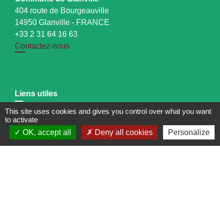
404 route de Bourgeauville
14950 Glanville - FRANCE
+33 2 31 64 16 63
Contactez-nous
Liens utiles
This site uses cookies and gives you control over what you want
COMMUNAUTE DE COMMUNES TERRE D AUGE
to activate
CLIC du Pays d'Auge Nord
OK, accept all
Deny all cookies
Personalize
MAISON FRANCE SERVICES
PAROISSE Pont-L'Evêque
DEPARTEMENT DU CALVADOS
Mentions légales
-
Politique de confidentialité
-
Accessibilité
-
Plan du site
-
Gestion des cookies