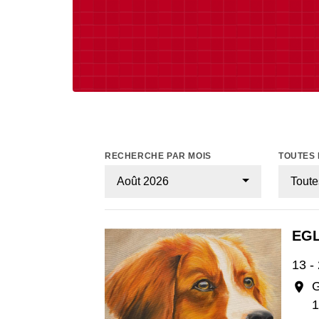
RECHERCHE PAR MOIS
TOUTES 
Août 2026
Toute
EGL
13 -
G
location_on
1