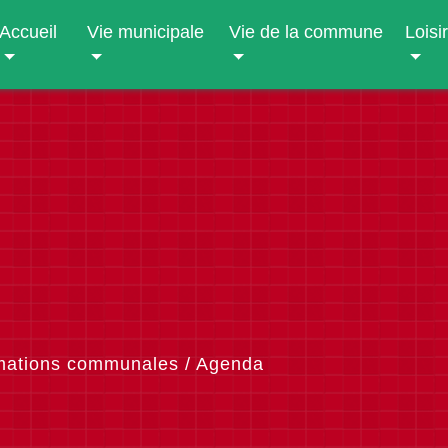
Accueil
Vie municipale
Vie de la commune
Loisi
mations communales
/
Agenda