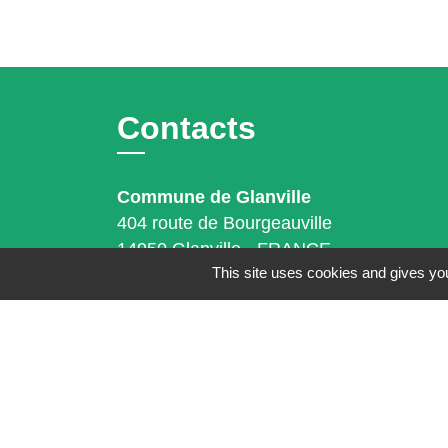
Contacts
Commune de Glanville
404 route de Bourgeauville
14950 Glanville - FRANCE
This site uses cookies and gives you
+33 2 31 64 16 63
Contactez-nous
Mentions légales
-
Politique de confidenti