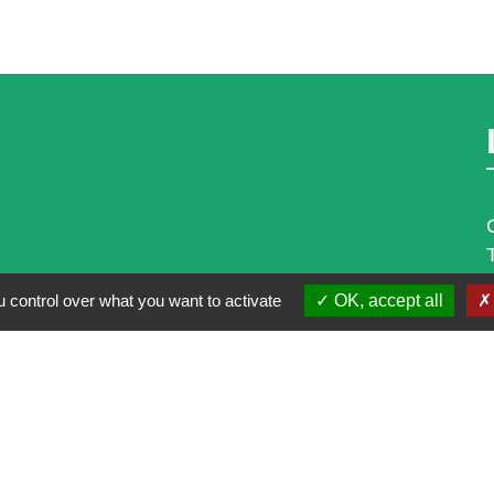
 control over what you want to activate
OK, accept all
alité
-
Accessibilité
-
Plan du site
-
Gestion des cookie