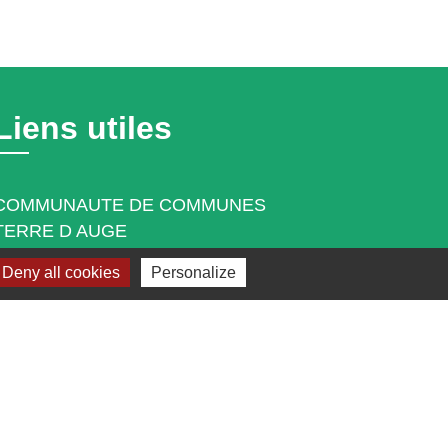
Liens utiles
COMMUNAUTE DE COMMUNES
TERRE D AUGE
CLIC du Pays d'Auge Nord
Deny all cookies
Personalize
MAISON FRANCE SERVICES
PAROISSE Pont-L'Evêque
DEPARTEMENT DU CALVADOS
s